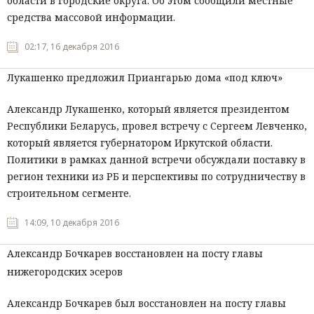
области в городские округа. Об этом сообщили местные
средства массовой информации.
Мнения
02:17, 16 декабря 2016
Происшествия
Лукашенко предложил Приангарью дома «под ключ»
Александр Лукашенко, который является президентом
Республики Беларусь, провел встречу с Сергеем Левченко,
который является губернатором Иркутской области.
Политики в рамках данной встречи обсуждали поставку в
регион техники из РБ и перспективы по сотрудничеству в
строительном сегменте.
14:09, 10 декабря 2016
Александр Бочкарев восстановлен на посту главы
нижегородских эсеров
Александр Бочкарев был восстановлен на посту главы