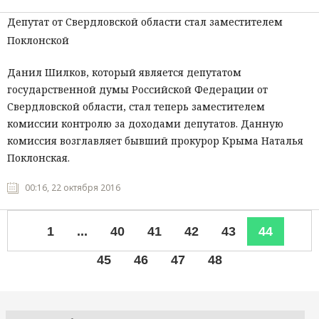
Депутат от Свердловской области стал заместителем
Поклонской
Данил Шилков, который является депутатом
государственной думы Российской Федерации от
Свердловской области, стал теперь заместителем
комиссии контролю за доходами депутатов. Данную
комиссия возглавляет бывший прокурор Крыма Наталья
Поклонская.
00:16, 22 октября 2016
1
...
40
41
42
43
44
45
46
47
48
Все рубрики