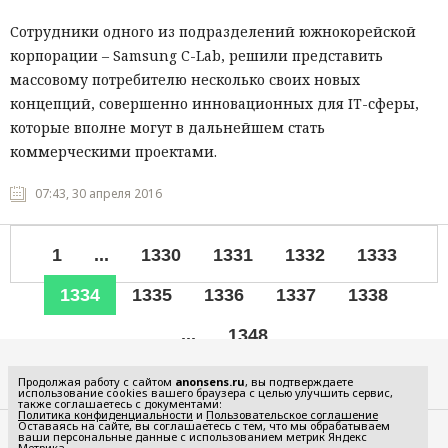
Сотрудники одного из подразделений южнокорейской
корпорации – Samsung C-Lab, решили представить
массовому потребителю несколько своих новых
концепций, совершенно инновационных для IT-сферы,
которые вполне могут в дальнейшем стать
коммерческими проектами.
07:43, 30 апреля 2016
1
...
1330
1331
1332
1333
1334
1335
1336
1337
1338
...
1348
Все рубрики
Продолжая работу с сайтом
anonsens.ru
, вы подтверждаете
использование cookies вашего браузера с целью улучшить сервис,
также соглашаетесь с документами:
Политика конфиденциальности
и
Пользовательское соглашение
Оставаясь на сайте, вы соглашаетесь с тем, что мы обрабатываем
ваши персональные данные с использованием метрик Яндекс
Редакция
Реклама
Метрика.