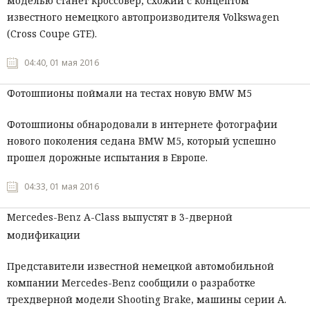
моделью станет кроссовер, схожий с концептом
известного немецкого автопроизводителя Volkswagen
Мнения
(Cross Coupe GTE).
Происшествия
04:40, 01 мая 2016
Фотошпионы поймали на тестах новую BMW M5
Фотошпионы обнародовали в интернете фотографии
нового поколения седана BMW M5, который успешно
прошел дорожные испытания в Европе.
04:33, 01 мая 2016
Mercedes-Benz A-Class выпустят в 3-дверной
модификации
Представители известной немецкой автомобильной
компании Mercedes-Benz сообщили о разработке
трехдверной модели Shooting Brake, машины серии А.