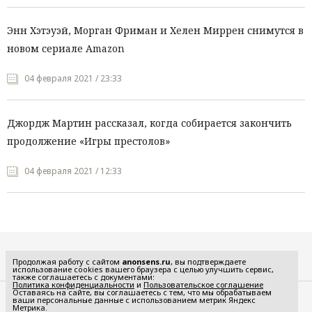
Энн Хэтэуэй, Морган Фриман и Хелен Миррен снимутся в
новом сериале Amazon
04 февраля 2021 / 23:33
Джордж Мартин рассказал, когда собирается закончить
продолжение «Игры престолов»
04 февраля 2021 / 12:33
Все рубрики
Продолжая работу с сайтом
anonsens.ru
, вы подтверждаете
использование cookies вашего браузера с целью улучшить сервис,
также соглашаетесь с документами:
Политика конфиденциальности
и
Пользовательское соглашение
Оставаясь на сайте, вы соглашаетесь с тем, что мы обрабатываем
ваши персональные данные с использованием метрик Яндекс
Редакция
Реклама
Метрика.