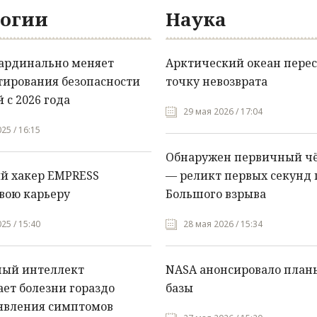
огии
Наука
кардинально меняет
Арктический океан перес
тирования безопасности
точку невозврата
 с 2026 года
29 мая 2026 / 17:04
25 / 16:15
Обнаружен первичный ч
й хакер EMPRESS
— реликт первых секунд 
вою карьеру
Большого взрыва
25 / 15:40
28 мая 2026 / 15:34
ный интеллект
NASA анонсировало план
ет болезни гораздо
базы
явления симптомов