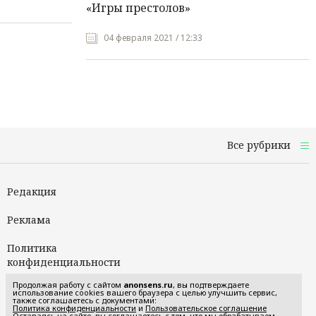
«Игры престолов»
04 февраля 2021 / 12:33
Все рубрики
Редакция
Реклама
Политика
конфиденциальности
Продолжая работу с сайтом
anonsens.ru
, вы подтверждаете
Пользовательское
использование cookies вашего браузера с целью улучшить сервис,
также соглашаетесь с документами:
соглашение
Политика конфиденциальности
и
Пользовательское соглашение
Оставаясь на сайте, вы соглашаетесь с тем, что мы обрабатываем