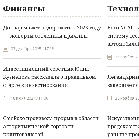
Финансы
Технол
Доллар может подорожать в 2026 году
Euro NCAP 
— эксперты объяснили причины
систему тес
автомобилей
03 декабря 2025 / 17:18
28 ноября 20
Инвестиционный советник Юлия
Кузнецова рассказала о правильном
Легендарны
старте в инвестировании
завершает с
18 июня 2024 / 11:06
28 ноября 20
CoinFuze произвела прорыв в области
Искусствен
алгоритмической торговли
предсказыва
криптовалютой
раньше про