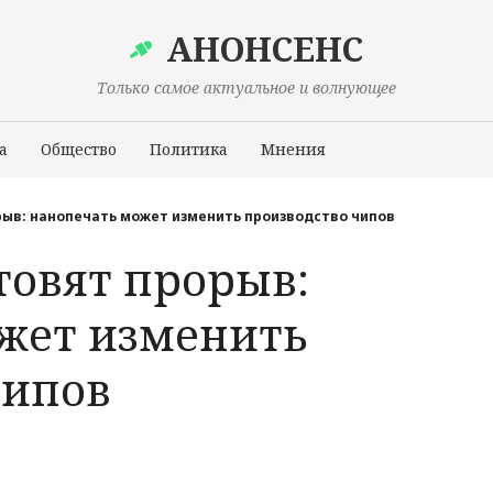
АНОНСЕНС
Только самое актуальное и волнующее
а
Общество
Политика
Мнения
Происшествия
рыв: нанопечать может изменить производство чипов
товят прорыв:
жет изменить
чипов