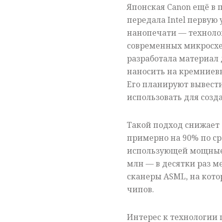
Японская Canon ещё в
передала Intel первую
нанопечати — техноло
современных микросхем
разработала материал
наносить на кремниев
Его планируют вывести
использовать для созда
Такой подход снижает
примерно на 90% по с
использующей мощные л
млн — в десятки раз 
сканеры ASML, на кото
чипов.
Интерес к технологии п