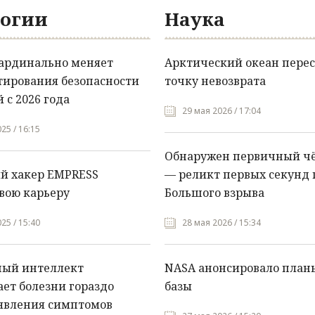
огии
Наука
кардинально меняет
Арктический океан перес
тирования безопасности
точку невозврата
 с 2026 года
29 мая 2026 / 17:04
25 / 16:15
Обнаружен первичный ч
й хакер EMPRESS
— реликт первых секунд 
вою карьеру
Большого взрыва
25 / 15:40
28 мая 2026 / 15:34
ный интеллект
NASA анонсировало план
ет болезни гораздо
базы
явления симптомов