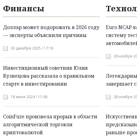
Финансы
Технол
Доллар может подорожать в 2026 году
Euro NCAP 
— эксперты объяснили причины
систему тес
автомобилей
03 декабря 2025 / 17:18
28 ноября 20
Инвестиционный советник Юлия
Кузнецова рассказала о правильном
Легендарны
старте в инвестировании
завершает с
18 июня 2024 / 11:06
28 ноября 20
CoinFuze произвела прорыв в области
Искусствен
алгоритмической торговли
предсказыва
криптовалютой
раньше про