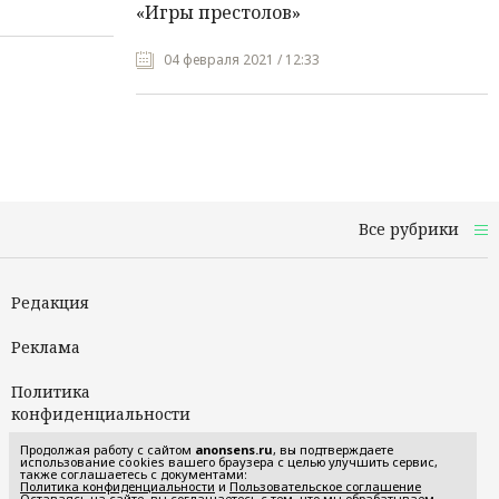
«Игры престолов»
04 февраля 2021 / 12:33
Все рубрики
Редакция
Реклама
Политика
конфиденциальности
Продолжая работу с сайтом
anonsens.ru
, вы подтверждаете
Пользовательское
использование cookies вашего браузера с целью улучшить сервис,
также соглашаетесь с документами:
соглашение
Политика конфиденциальности
и
Пользовательское соглашение
Оставаясь на сайте, вы соглашаетесь с тем, что мы обрабатываем