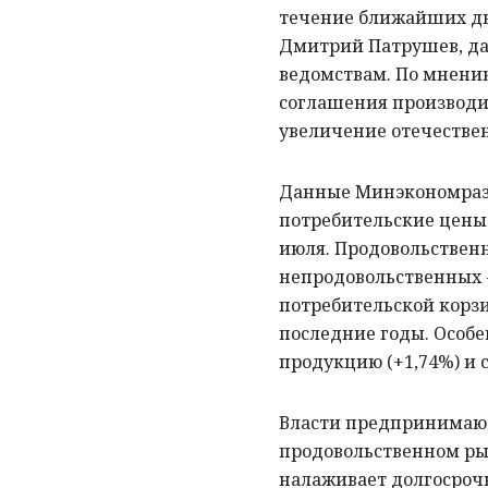
течение ближайших дв
Дмитрий Патрушев, да
ведомствам. По мнению
соглашения производит
увеличение отечествен
Данные Минэкономразв
потребительские цены 
июля. Продовольствен
непродовольственных - 
потребительской корзи
последние годы. Особ
продукцию (+1,74%) и с
Власти предпринимают
продовольственном ры
налаживает долгосроч