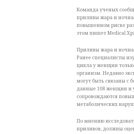
Команда ученых сообщ
приливы жара и ночная
повышенном риске раз
этом пишет Medical Xpr
Приливы жара и ночна
Ранее специалисты из
цикла у женщин только
организм. Недавно эк
могут быть связаны с 
данные 108 женщин и 
сопровождаются повыш
метаболических нару
По мнению исследоват
приливов, должны оцен