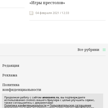
«Игры престолов»
04 февраля 2021 / 12:33
Все рубрики
Редакция
Реклама
Политика
конфиденциальности
Продолжая работу с сайтом
anonsens.ru
, вы подтверждаете
Пользовательское
использование cookies вашего браузера с целью улучшить сервис,
также соглашаетесь с документами:
соглашение
Политика конфиденциальности
и
Пользовательское соглашение
Оставаясь на сайте, вы соглашаетесь с тем, что мы обрабатываем