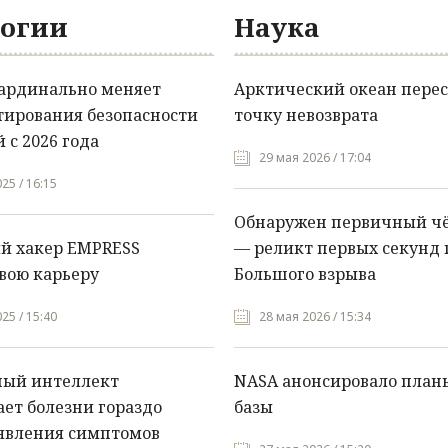
огии
Наука
кардинально меняет
Арктический океан перес
тирования безопасности
точку невозврата
 с 2026 года
29 мая 2026 / 17:04
25 / 16:15
Обнаружен первичный ч
й хакер EMPRESS
— реликт первых секунд 
вою карьеру
Большого взрыва
25 / 15:40
28 мая 2026 / 15:34
ный интеллект
NASA анонсировало план
ет болезни гораздо
базы
явления симптомов