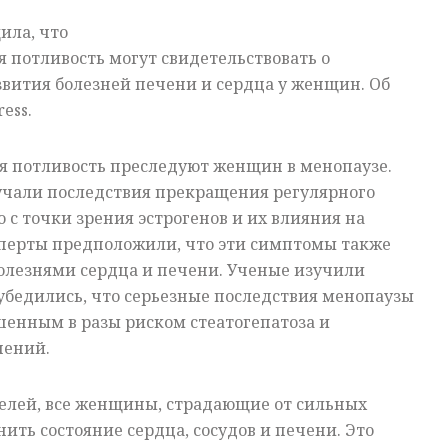
ила, что
 потливость могут свидетельствовать о
вития болезней печени и сердца у женщин. Об
ess.
я потливость преследуют женщин в менопаузе.
учали последствия прекращения регулярного
 с точки зрения эстрогенов и их влияния на
сперты предположили, что эти симптомы также
болезнями сердца и печени. Ученые изучили
убедились, что серьезные последствия менопаузы
енным в разы риском стеатогепатоза и
шений.
елей, все женщины, страдающие от сильных
ить состояние сердца, сосудов и печени. Это