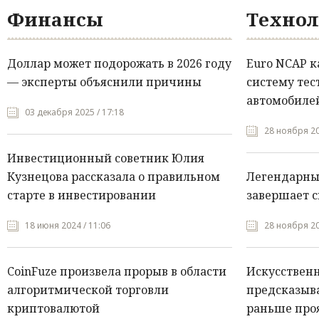
Финансы
Технол
Доллар может подорожать в 2026 году
Euro NCAP 
— эксперты объяснили причины
систему тес
автомобилей
03 декабря 2025 / 17:18
28 ноября 20
Инвестиционный советник Юлия
Кузнецова рассказала о правильном
Легендарны
старте в инвестировании
завершает с
18 июня 2024 / 11:06
28 ноября 20
CoinFuze произвела прорыв в области
Искусствен
алгоритмической торговли
предсказыва
криптовалютой
раньше про