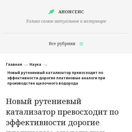
АНОНСЕНС
Только самое актуальное и волнующее
Все рубрики
Главная
Главная
Наука
Финансы
Новый рутениевый катализатор превосходит по
эффективности дорогие платиновые аналоги при
Технологии
производстве щелочного водорода
Наука
Новый рутениевый
Культура
катализатор превосходит по
Общество
эффективности дорогие
Политика