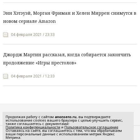
Энн Хэтэуэй, Морган Фриман и Хелен Миррен снимутся в
новом сериале Amazon
04 февраля 2021 / 23:33
Джордж Мартин рассказал, когда собирается закончить
продолжение «Игры престолов»
04 февраля 2021 / 12:33
Все рубрики
Продолжая работу с сайтом
anonsens.ru
, вы подтверждаете
использование cookies вашего браузера с целью улучшить сервис,
также соглашаетесь с документами:
Политика конфиденциальности
и
Пользовательское соглашение
Оставаясь на сайте, вы соглашаетесь с тем, что мы обрабатываем
ваши персональные данные с использованием метрик Яндекс
Редакция
Реклама
Метрика.