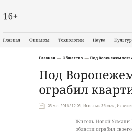
16+
Главная
Финансы
Технологии
Наука
Культур
Главная
Общество
Под Воронежем хозя
Под Воронежем
ограбил кварт
03 мая 2016 / 12:05 , Источник: 36on.ru , Источн
Житель Новой Усмани
области ограбил своег