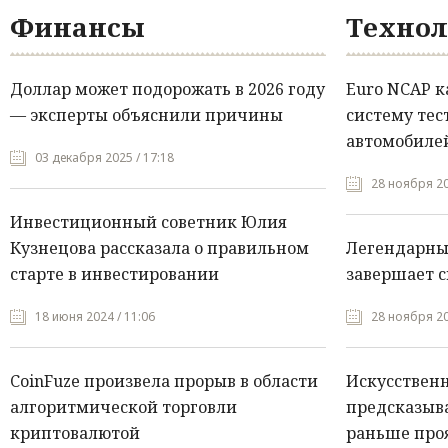
Финансы
Технол
Доллар может подорожать в 2026 году
Euro NCAP 
— эксперты объяснили причины
систему тес
автомобилей
03 декабря 2025 / 17:18
28 ноября 20
Инвестиционный советник Юлия
Кузнецова рассказала о правильном
Легендарны
старте в инвестировании
завершает с
18 июня 2024 / 11:06
28 ноября 20
CoinFuze произвела прорыв в области
Искусствен
алгоритмической торговли
предсказыва
криптовалютой
раньше про