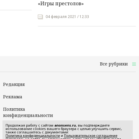
«Игры престолов»
04 февраля 2021 / 12:33
Все рубрики
Редакция
Реклама
Политика
конфиденциальности
Продолжая работу с сайтом
anonsens.ru
, вы подтверждаете
Пользовательское
использование cookies вашего браузера с целью улучшить сервис,
также соглашаетесь с документами:
соглашение
Политика конфиденциальности
и
Пользовательское соглашение
Оставаясь на сайте, вы соглашаетесь с тем, что мы обрабатываем