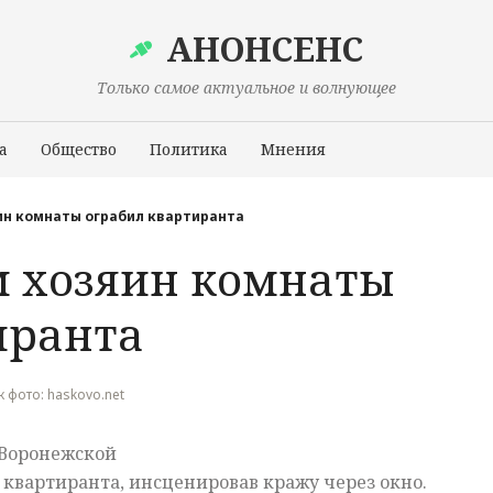
АНОНСЕНС
Только самое актуальное и волнующее
а
Общество
Политика
Мнения
Происшествия
ин комнаты ограбил квартиранта
 хозяин комнаты
иранта
ик фото: haskovo.net
 Воронежской
о квартиранта, инсценировав кражу через окно.