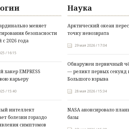
огии
Наука
кардинально меняет
Арктический океан перес
тирования безопасности
точку невозврата
 с 2026 года
29 мая 2026 / 17:04
25 / 16:15
Обнаружен первичный ч
й хакер EMPRESS
— реликт первых секунд 
вою карьеру
Большого взрыва
25 / 15:40
28 мая 2026 / 15:34
ный интеллект
NASA анонсировало план
ет болезни гораздо
базы
явления симптомов